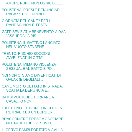
AMORE PURO NON OSTACOLO...
POLISTENA. PRESI E DENUNCIATI I
RAGAZZI CHE HANNO ...
GIORNATA DEL CANE? PER I
RANDAGI NON E' FESTA
GATTI SEVIZIATI A BENEVENTO. AIDAA
"ASSURDA LA RIS...
POLISTENA. IL GATTINO LANCIATO
NEL VUOTO STA BENE....
TRENTO. RISCHIO BOCCONI
AVVELENATI IN CITTA'
POLISTENA. MIMANO VIOLENZA
SESSUALE AL GATTO E POI...
NOI NON CI SIAMO DIMENTICATI DI
GALAK (E DEGLI ALT...
CANE MORTO GETTATO IN STRADA.
SCATTA LA DENUNCIA E...
BAMBI POTREBBE TORNARE A
CASA.... O NO?
I BOCCONI UCCIDONO UN GOLDEN
RETRIVER ED UN BORDER...
BRACCONIERE PRESO A CACCIARE
NEL PARCO DEL VESUVIO
IL CERVO BAMBI PORTATO VIA ALLA