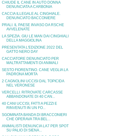
CHIUDE IL CANE IN AUTO DONNA
DENUNCIATA A CARBONIA
CACCIA ILLEGALE AL CINGHIALE.
DENUNCIATO BACCONIERE
PRALI. IL PAESE INVASO DA RSCHE
AVVELENATE
LA SPEZIA. GIU LE MAN DAI CINGHIALI
DELLA MAGGIOLINA
PRESENTATA L'EDIZIONE 2022 DEL
GATTO NERO DAY
CACCIATORE DENUNCIATO PER
MALTRATTAMENTI DI ANIMALI
SESTO FIORENTINO. CANE VEGLIA LA
PADRONA MORTA
2 CAGNOLINI UCCISI DAL TOPICIDA
NEL VERONESE
VERCELLI. RITROVATE CARCASSE
ABBANDONATE DI 40 CAN...
40 CANI UCCISI, FATTI A PEZZI E
RINVENUTI IN UN FO...
SGOMINATA BANDA DI BRACCONIERI
CHE OPERAVA TRA BEL...
ANIMALISTI DENUNCIA LA7 PER SPOT
SU PALIO DI SIENA...