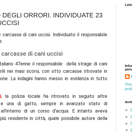
Letto
 DEGLI ORRORI. INDIVIDUATE 23
UCCISI
3 carcasse di cani uccisi. Individuato il responsabile
e.
 carcasse di cani uccisi
aliano 47enne il responsabile della strage di cani
Info
pers
li nei masi scorsi, con otto carcasse ritrovate in
one. La indagini hanno messo in evidenza in tutto
Visu
prof
i
, la polizia locale ha ritrovato in seguito altre
Arch
i e una di gatto, sempre in avanzato stato di
►
ll’interno di un corso d’acqua. E intanto aveva
►
più residente in città, quale possibile autore della
►
▼