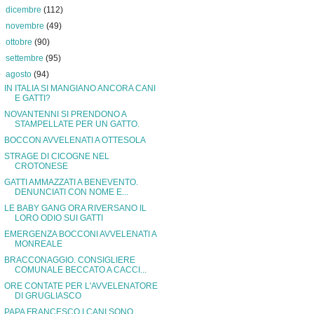
►
dicembre
(112)
►
novembre
(49)
►
ottobre
(90)
►
settembre
(95)
▼
agosto
(94)
IN ITALIA SI MANGIANO ANCORA CANI
E GATTI?
NOVANTENNI SI PRENDONO A
STAMPELLATE PER UN GATTO.
BOCCON AVVELENATI A OTTESOLA
STRAGE DI CICOGNE NEL
CROTONESE
GATTI AMMAZZATI A BENEVENTO.
DENUNCIATI CON NOME E...
LE BABY GANG ORA RIVERSANO IL
LORO ODIO SUI GATTI
EMERGENZA BOCCONI AVVELENATI A
MONREALE
BRACCONAGGIO. CONSIGLIERE
COMUNALE BECCATO A CACCI...
ORE CONTATE PER L'AVVELENATORE
DI GRUGLIASCO
PAPA FRANCESCO I CANI SONO