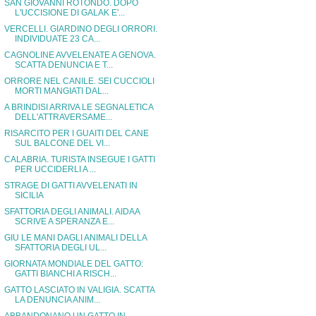
SAN GIOVANNI ROTONDO. DOPO
L'UCCISIONE DI GALAK E'...
VERCELLI. GIARDINO DEGLI ORRORI.
INDIVIDUATE 23 CA...
CAGNOLINE AVVELENATE A GENOVA.
SCATTA DENUNCIA E T...
ORRORE NEL CANILE. SEI CUCCIOLI
MORTI MANGIATI DAL...
A BRINDISI ARRIVA LE SEGNALETICA
DELL'ATTRAVERSAME...
RISARCITO PER I GUAITI DEL CANE
SUL BALCONE DEL VI...
CALABRIA. TURISTA INSEGUE I GATTI
PER UCCIDERLI A ...
STRAGE DI GATTI AVVELENATI IN
SICILIA
SFATTORIA DEGLI ANIMALI. AIDAA
SCRIVE A SPERANZA E...
GIU LE MANI DAGLI ANIMALI DELLA
SFATTORIA DEGLI UL...
GIORNATA MONDIALE DEL GATTO:
GATTI BIANCHI A RISCH...
GATTO LASCIATO IN VALIGIA. SCATTA
LA DENUNCIA ANIM...