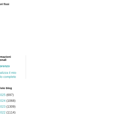
ri fissi
rmazioni
onali
lorenzo
alizza il mio
ilo completo
ivio blog
2025
(697)
2024
(1068)
2023
(1309)
2022
(1114)