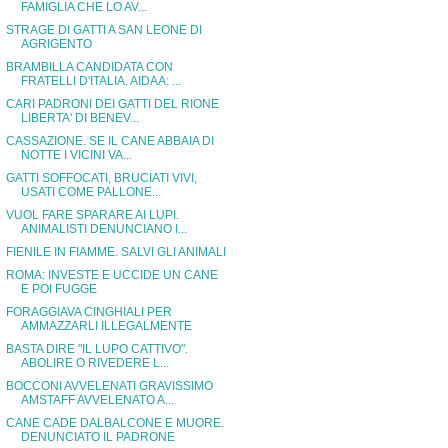
FAMIGLIA CHE LO AV...
STRAGE DI GATTI A SAN LEONE DI
AGRIGENTO
BRAMBILLA CANDIDATA CON
FRATELLI D'ITALIA. AIDAA: ...
CARI PADRONI DEI GATTI DEL RIONE
LIBERTA' DI BENEV...
CASSAZIONE. SE IL CANE ABBAIA DI
NOTTE I VICINI VA...
GATTI SOFFOCATI, BRUCIATI VIVI,
USATI COME PALLONE...
VUOL FARE SPARARE AI LUPI.
ANIMALISTI DENUNCIANO I...
FIENILE IN FIAMME. SALVI GLI ANIMALI
ROMA: INVESTE E UCCIDE UN CANE
E POI FUGGE
FORAGGIAVA CINGHIALI PER
AMMAZZARLI ILLEGALMENTE
BASTA DIRE "IL LUPO CATTIVO".
ABOLIRE O RIVEDERE L...
BOCCONI AVVELENATI GRAVISSIMO
AMSTAFF AVVELENATO A...
CANE CADE DALBALCONE E MUORE.
DENUNCIATO IL PADRONE