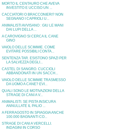
MORTO IL CENTAURO CHE AVEVA
INVESTITO E UCCISO UN ...
CACCIATORI O BRACCONIERI? NON
SEGNANO I CAPRIOLI U...
ANIMALISTI AVVISANO : GIU LE MANI
DAI LUPI DELLA ...
A CAROVIGNO SI CERCA IL CANE
GINO
VAIOLO DELLE SCIMMIE. COME
EVITARE POSSIBILI CONTA...
SENTENZA TAR. ESISTONO SPAZI PER
LA SALVEZZA DEGLI...
CASTEL DI SANGRO. CUCCIOLI
ABBANDONATI IN UN SACCH...
VAIOLO DELLE SCIMMIE TRASMESSO
DA UOMO A CANE? EVI...
QUALI SONO LE MOTIVAZIONI DELLA
STRAGE DI CANI A V...
ANIMALISTI. SE PISTA INSICURA
ANNULLATE IL PALIO ...
A FERRAGOSTO IN SPIAGGIA ANCHE
100.000 BAGNANTI CO...
STRAGE DI CANI A VERCELLI.
INDAGINI IN CORSO