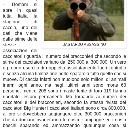
– Domani si
apre in quasi
tutta Italia la
stagione di
caccia, uno dei
dati che viene
dalle stime delle
stesse
BASTARDO ASSASSINO
associazioni dei
cacciatori riguarda il numero dei bracconieri che secondo le
stime dei cacciatori variano dai 250.000 ai 300.000. Un vero
e proprio esercito di doppietto assolutamente fuori controllo
e senza alcuna limitazione nello sparare a tutto quello che si
muove. Di caccia infatti non muoiono solo milioni di animali
inermi ogni anno, ma negli ultimi anni sono morte 63
persone, mentre 208 sono rimaste ferite di loro 119 hanno
riportato lesioni permanenti. Ma tornando ai numeri dei
cacciatori e dei bracconieri, secondo la stessa rivista dei
cacciatori Big Hunter i cacciatori italiani sono circa 800.000,
a loro si dovrebbero aggiungere oltre 300.000 bracconieri
che da domani invaderanno le nostre campagne ed i nostri
boschi sparando ed ammazzando qualunque cosa si