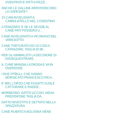
SVENTRATI E FATTI A PEZZI...
ANCHE LE GALLINE ARROSSISCONO.
LO SAPEVATE?
15 CANI AVVELENATI A
CAMIGLIATELLO NEL COSENTINO
CATANZARO. E SE LE SEVIZIE AL
CANE PATI' FOSSERO U...
CANE AVVELENATO A VICONAGO NEL
VARESOTTO
CANE TORTURATO ED UCCISO A
CATANZARE. TAGLIA DI MI...
PER GLI ANIMALISTI LA DECISIONE DI
DISSEQUESTRARE ...
IL CANE MANGIA LA DROGA E VA IN
OVERDOSE
I DUE PITBULL CHE HANNO
MORSICATO FRANCESCO PIO A...
E' M91 L'ORSO CHE FUGATTI VUOLE
CATTURARE E RADIOC...
MORBEGNO. GATTO UCCISO. AIDAA
PREDISPONE TAGLIA DA...
GATTO INVESTITO E GETTATO NELLA
SPAZZATURA
CANE RUBATO A BOLOGNA VIENE