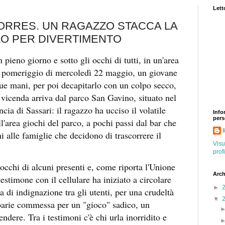
Letto
ORRES. UN RAGAZZO STACCA LA
LO PER DIVERTIMENTO
pieno giorno e sotto gli occhi di tutti, in un'area
l pomeriggio di mercoledì 22 maggio, un giovane
sue mani, per poi decapitarlo con un colpo secco,
e vicenda arriva dal parco San Gavino, situato nel
ncia di Sassari: il ragazzo ha ucciso il volatile
Info
pers
ll'area giochi del parco, a pochi passi dal bar che
i alle famiglie che decidono di trascorrere il
Visu
prof
 occhi di alcuni presenti e, come riporta l'Unione
Arch
estimone con il cellulare ha iniziato a circolare
►
 di indignazione tra gli utenti, per una crudeltà
▼
barie commessa per un "gioco" sadico, un
ndere. Tra i testimoni c'è chi urla inorridito e