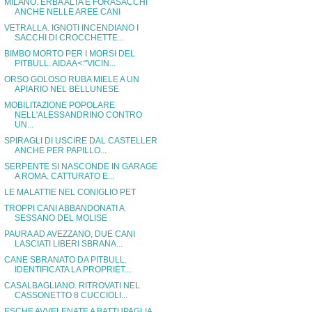
MILANO. ERBA ALTA E FORASACCHI
ANCHE NELLE AREE CANI
VETRALLA. IGNOTI INCENDIANO I
SACCHI DI CROCCHETTE...
BIMBO MORTO PER I MORSI DEL
PITBULL. AIDAA<:"VICIN...
ORSO GOLOSO RUBA MIELE A UN
APIARIO NEL BELLUNESE
MOBILITAZIONE POPOLARE
NELL'ALESSANDRINO CONTRO
UN...
SPIRAGLI DI USCIRE DAL CASTELLER
ANCHE PER PAPILLO...
SERPENTE SI NASCONDE IN GARAGE
A ROMA. CATTURATO E...
LE MALATTIE NEL CONIGLIO PET
TROPPI CANI ABBANDONATI A
SESSANO DEL MOLISE
PAURA AD AVEZZANO, DUE CANI
LASCIATI LIBERI SBRANA...
CANE SBRANATO DA PITBULL.
IDENTIFICATA LA PROPRIET...
CASALBAGLIANO. RITROVATI NEL
CASSONETTO 8 CUCCIOLI...
ESCHE AVVELENATE A BATTUPAGLIA.