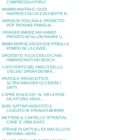
COMPRESSA A FORLI'.
MAMMA ANATRA E I SUOI
ANATROCCOLI UCCISI A BOTTE N...
ARRIVA IN TOSCANA IL PROGETTO
PER TROVARE FAMIGLIA...
I RANGER AMERICANI HANNO
PROVATO AD ALLONTANARE U...
BIMBA MORSICATA DA DUE PITBULLA
POMPEI SE LA CAVER...
GROSSETO. 8 CUCCIOLI DI CANE
ABBANDONATI NEI BOSCH...
LUPO FERITO NEL PARCO DELLO
STELVIO. OPERA DEI BRA...
PRATOLA. PROSCIUTTO E
SCTRICNINA PER UCCIDERE I
GATTI
CAPRE DI ALICUDI . AL VIA LA FASE
DICATTURA. AIDAA...
BARI. GATTINO INVESTITO E
LASCIATO IN STRADA A MORIRE
METTERE IL CARTELLO "ATTENTI AL
CANE" E' OBBLIGATO...
STRAGE DI GATTI ALL'EX MACELLO DI
MESSINA. AIDAA ...