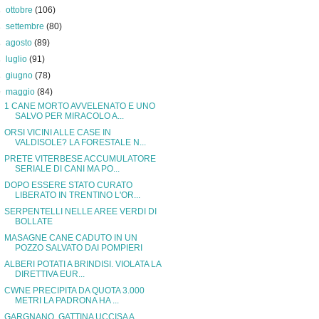
►
ottobre
(106)
►
settembre
(80)
►
agosto
(89)
►
luglio
(91)
►
giugno
(78)
▼
maggio
(84)
1 CANE MORTO AVVELENATO E UNO
SALVO PER MIRACOLO A...
ORSI VICINI ALLE CASE IN
VALDISOLE? LA FORESTALE N...
PRETE VITERBESE ACCUMULATORE
SERIALE DI CANI MA PO...
DOPO ESSERE STATO CURATO
LIBERATO IN TRENTINO L'OR...
SERPENTELLI NELLE AREE VERDI DI
BOLLATE
MASAGNE CANE CADUTO IN UN
POZZO SALVATO DAI POMPIERI
ALBERI POTATI A BRINDISI. VIOLATA LA
DIRETTIVA EUR...
CWNE PRECIPITA DA QUOTA 3.000
METRI LA PADRONA HA ...
GARGNANO. GATTINA UCCISA A