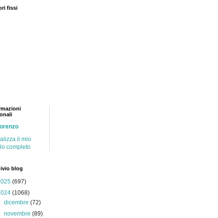
ri fissi
rmazioni
onali
lorenzo
alizza il mio
ilo completo
ivio blog
2025
(697)
2024
(1068)
►
dicembre
(72)
►
novembre
(89)