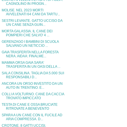
CAGNOLINO IN PROGN...
MOLISE. NEL 2023 MORTI
AVVELENATI 64 CANI DA TARTU...
SESTRI LEVANTE. GATTO UCCISO DA
UN CANE SENZA GUIN...
MORTA GALASSIA. IL CANE DEI
POMPIERI CHE SALVO' 4 ...
GERENZAGO I BAMBINI DI SCUOLA
SALVANO UN NETICCIO ...
GAIA TRASFERITA NELLA FORESTA
NERA. AIDAA: FINALME...
MAMMA ORSA GAIA SARA'
TRASFERITA IN UN OASI DELLA ...
SALA CONSILINA. TAGLIA DA 5.000 SUI
RESPONSABILI D...
ANCORA UN ORSO INVESTITO DA UN
AUTO IN TRENTINO. E...
COLLI A VOLTURNO. CANE DA CACCIA
TROVATO IMPICCATO
TESTA DI CANE E OSSA BRUCIATE
RITROVATE A BENEVENTO
SPARA A UN CANE CON IL FUCILE AD
ARIA COMPRESSA. D...
CROTONE. 8 GATTI UCCISI,