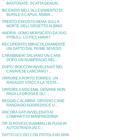
BASTONATE. SCATTA DENUN...
INCENDIO NELL'ALLEVAMENTO DI
BUFALE A CAPUA. ANIMA...
TRENTO ESPOSTO AIDAA SULLA
MORTE DELL'ORSETTO ALBINO
ANDRIA. UOMO MORSICATO DA SUO
PITBULL. LO PICCHIAVA?
RECUPERATO MIRACOLOSAMENTE
UN GATTO DAL FIUME SEVESO
CARABINIERI SALVANO UN CANE
DOPO UN NUBIFRAGIO NEL...
DOPO I BOCCONI AVVELENATI NEL
CANAVESE LANCIANO I ...
ORRORE A PORTO TORRES. UN
RAGAZZO STACCA LA TESTA ...
ORRORE A NISCEMIL GIOVANE NON
PAGA LA DROGA E GLI ...
REGGIO CALABRIA. GROSSO CANE
RANDAGIO AGGREDISCE U...
ANCORA GATI AVVELENATI AI
COMPARTI DI MANFREDONIA
TIR SI ROVESCIA ANIMALI IN FUGA IN
AUTOSTRADA (ALC...
GATTO UCCISO CON PISTOLA AD ARIA